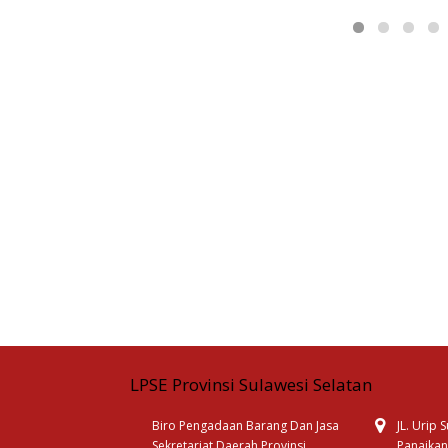
LPSE Provinsi Sulawesi Selatan
Biro Pengadaan Barang Dan Jasa
JL. Urip
Sekretariat Daerah Provinsi
Panaikan