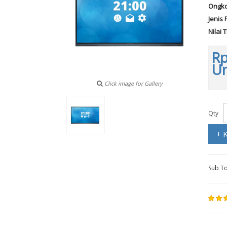
Ongko
Jenis 
Nilai 
Rp
Un
Click image for Gallery
Qty
+ 
Sub To