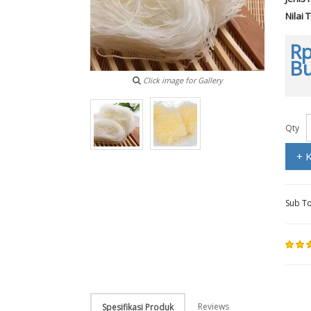
Nilai 
Rp
B
Click image for Gallery
Qty
+ 
Sub To
Reviews
Spesifikasi Produk