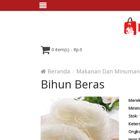
0 item(s) - Rp.0
Beranda
Makanan Dan Minuman
Bihun Beras
Merek
Minim
Stok:
Keter
Ongko
Jenis 