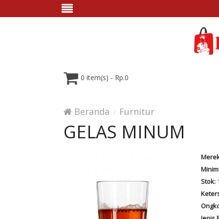
0 item(s) - Rp.0
Beranda
Furnitur
GELAS MINUM
Merek
Minim
Stok:
1
Keter
Ongko
Jenis 