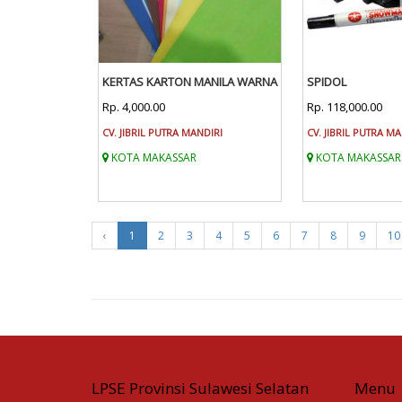
KERTAS KARTON MANILA WARNA
SPIDOL
Rp. 4,000.00
Rp. 118,000.00
CV. JIBRIL PUTRA MANDIRI
CV. JIBRIL PUTRA M
KOTA MAKASSAR
KOTA MAKASSAR
‹
1
2
3
4
5
6
7
8
9
10
LPSE Provinsi Sulawesi Selatan
Menu