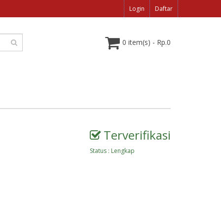
Login
Daftar
0 item(s) - Rp.0
Terverifikasi
Status : Lengkap