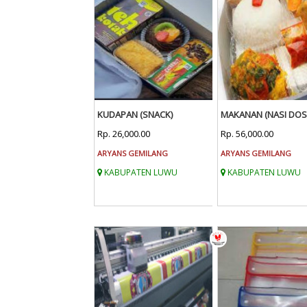
KUDAPAN (SNACK)
MAKANAN (NASI DOS
Rp. 26,000.00
Rp. 56,000.00
ARYANS GEMILANG
ARYANS GEMILANG
KABUPATEN LUWU
KABUPATEN LUWU