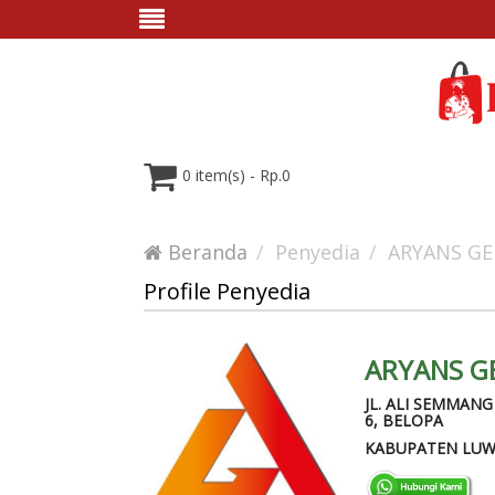
0 item(s) - Rp.0
Beranda
Penyedia
ARYANS G
Profile Penyedia
ARYANS G
JL. ALI SEMMAN
6, BELOPA
KABUPATEN LU