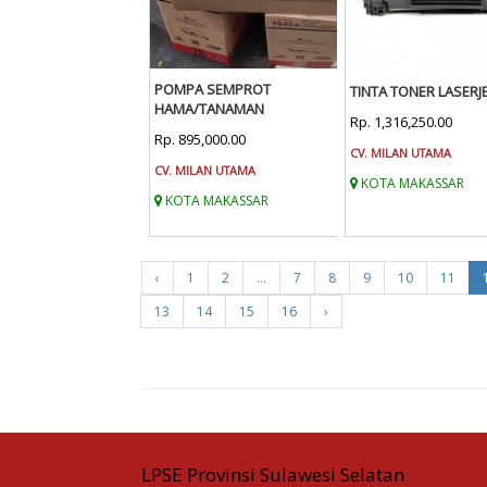
POMPA SEMPROT
TINTA TONER LASERJ
HAMA/TANAMAN
Rp. 1,316,250.00
Rp. 895,000.00
CV. MILAN UTAMA
CV. MILAN UTAMA
KOTA MAKASSAR
KOTA MAKASSAR
‹
1
2
...
7
8
9
10
11
13
14
15
16
›
LPSE Provinsi Sulawesi Selatan