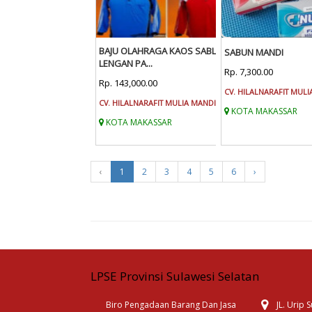
BAJU OLAHRAGA KAOS SABLON
SABUN MANDI
LENGAN PA...
Rp. 7,300.00
Rp. 143,000.00
CV. HILALNARAFIT MULI
CV. HILALNARAFIT MULIA MANDIRI
KOTA MAKASSAR
KOTA MAKASSAR
‹
1
2
3
4
5
6
›
LPSE Provinsi Sulawesi Selatan
Biro Pengadaan Barang Dan Jasa
JL. Urip