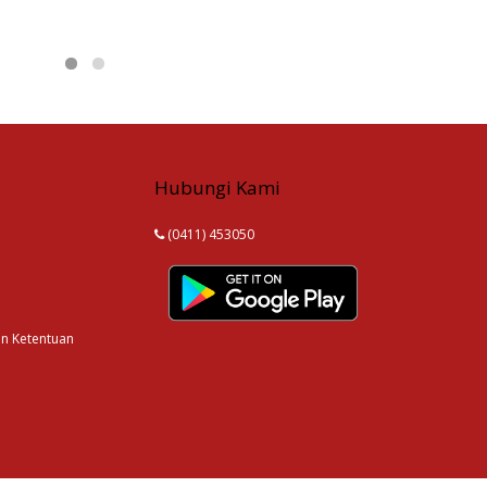
Hubungi Kami
(0411) 453050
an Ketentuan