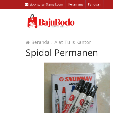
sipbj.sulsel@gmail.com
Keranjang
Panduan
Beranda
Alat Tulis Kantor
Spidol Permanen