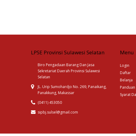
LPSE Provinsi Sulawesi Selatan
Menu
Biro Pengadaan Barang Dan Jasa
Login
Sekretariat Daerah Provinsi Sulawesi
Daftar
Selatan
Belanja
JL. Urip Sumohardjo No. 269, Panaikang,
Panduan
Panakkung, Makassar
Syarat D
(0411) 453050
sipbj.sulsel@gmail.com