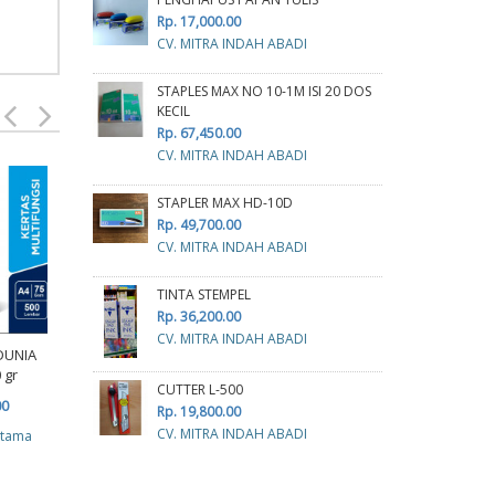
Rp. 17,000.00
CV. MITRA INDAH ABADI
STAPLES MAX NO 10-1M ISI 20 DOS
KECIL
Rp. 67,450.00
CV. MITRA INDAH ABADI
Kerta
STAPLER MAX HD-10D
Rp. 49,700.00
CV. MITRA INDAH ABADI
R
cv p
TINTA STEMPEL
Rp. 36,200.00
CV. MITRA INDAH ABADI
KERTAS SINAR DUNIA A3
DUNIA
70 GRAM
 gr
CUTTER L-500
Rp. 113,000.00
Kertas Continous Form
00
Rp. 19,800.00
J-Plus 4 play HVS 9 1/2 x
cv planindo pratama
CV. MITRA INDAH ABADI
atama
13
Rp. 711,000.00