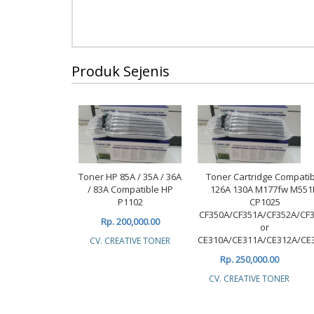
Produk Sejenis
Toner HP 85A / 35A / 36A
Toner Cartridge Compati
/ 83A Compatible HP
126A 130A M177fw M551
P1102
CP1025
CF350A/CF351A/CF352A/CF
Rp. 200,000.00
or
CE310A/CE311A/CE312A/CE
CV. CREATIVE TONER
Rp. 250,000.00
CV. CREATIVE TONER