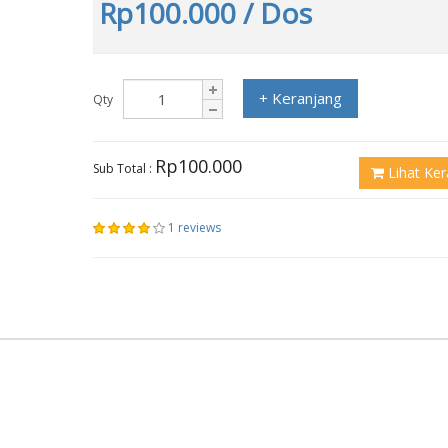
Rp100.000
/ Dos
+ Keranjang
Qty
Rp100.000
Sub Total :
Lihat Ker
1 reviews