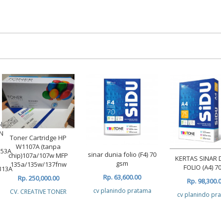
ble
N
Toner Cartridge HP
W1107A (tanpa
353A
sinar dunia folio (F4) 70
chip)107a/107w MFP
KERTAS SINAR 
gsm
135a/135w/137fnw
FOLIO (A4) 70
313A
Rp. 63,600.00
Rp. 250,000.00
Rp. 98,300.
cv planindo pratama
CV. CREATIVE TONER
cv planindo pr