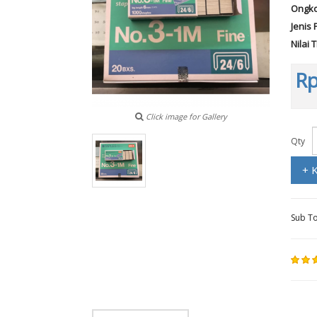
Ongko
Jenis 
Nilai 
Rp
Click image for Gallery
Qty
+ 
Sub To