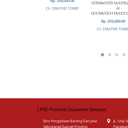
Rp. 200,000.00
CF350A/CF351A/CF35
or
CV. CREATIVE TONER
CE310A/CE311A/CE31
Rp. 250,000.00
CV. CREATIVE TONE
LPSE Provinsi Sulawesi Selatan
Biro Pengadaan Barang Dan Jasa
JL. Urip
Sekretariat Daerah Provinsi
Panaikan