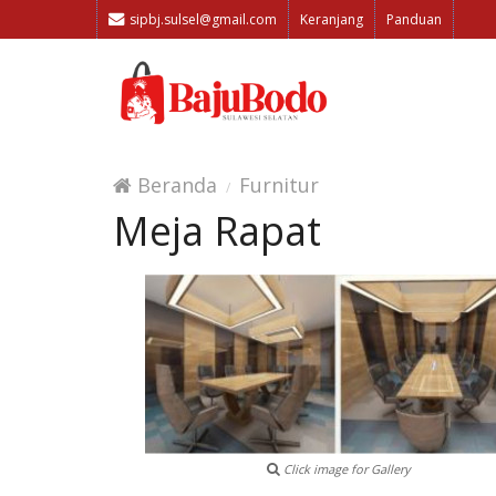
sipbj.sulsel@gmail.com
Keranjang
Panduan
Beranda
Furnitur
Meja Rapat
Click image for Gallery