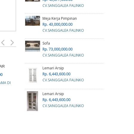
CV.SANGGALEA FALINKO
Meja Kerja Pimpinan
Rp. 43,000,000.00
CV.SANGGALEA FALINKO
Sofa
Rp. 73,000,000.00
CV.SANGGALEA FALINKO
AIR
CANGKIR
DINNER SET
Lemari Arsip
Rp. 6,443,600.00
00
Rp. 124,600.00
Rp. 578,000.00
CV.SANGGALEA FALINKO
AMA DI
CV. SUKSES BERSAMA DI
CV. SUKSES BERSAMA DI
Lemari Arsip
Rp. 6,443,600.00
CV.SANGGALEA FALINKO
C
R