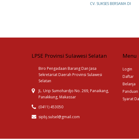
CV. SUKSES BERSAMA DI
LPSE Provinsi Sulawesi Selatan
Menu
Biro Pengadaan Barang Dan Jasa
Login
Sekretariat Daerah Provinsi Sulawesi
Daftar
Selatan
Belanja
JL. Urip Sumohardjo No. 269, Panaikang,
Panduan
Panakkung, Makassar
Syarat D
(0411) 453050
sipbj.sulsel@gmail.com