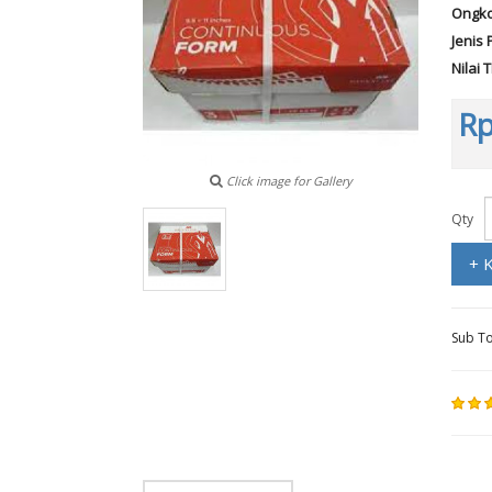
Ongko
Jenis 
Nilai 
Rp
Click image for Gallery
Qty
+ 
Sub To