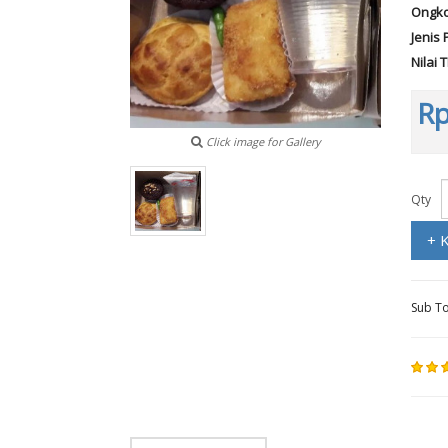
Ongko
Jenis 
Nilai 
Rp
Click image for Gallery
Qty
+ 
Sub To