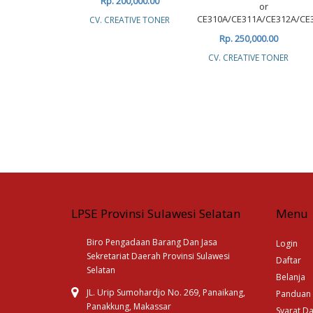
Rp. 200,000.00
or
CE310A/CE311A/CE312A/CE
CV. CREATIVE TONER
Rp. 250,000.00
CV. CREATIVE TONER
LPSE Provinsi Sulawesi Selatan
Menu
Biro Pengadaan Barang Dan Jasa
Login
Sekretariat Daerah Provinsi Sulawesi
Daftar
Selatan
Belanja
JL. Urip Sumohardjo No. 269, Panaikang,
Panduan
Panakkung, Makassar
Syarat D