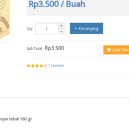
Rp3.500
/ Buah
+ Keranjang
Qty
Rp3.500
Sub Total :
Lihat Ker
1 reviews
yai tebal 160 gr.