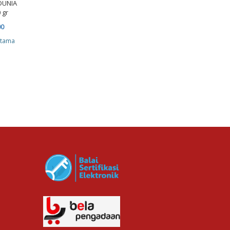
KERTAS SINAR DUNIA A3
DUNIA
70 GRAM
 gr
Rp. 113,000.00
Kertas Continous Form
00
J-Plus 4 play HVS 9 1/2 x
cv planindo pratama
atama
13
Rp. 711,000.00
cv planindo pratama