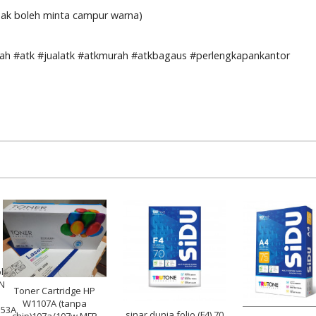
tidak boleh minta campur warna)
 #atk #jualatk #atkmurah #atkbagaus #perlengkapankantor
ble
N
Toner Cartridge HP
W1107A (tanpa
353A
sinar dunia folio (F4) 70