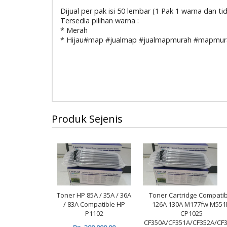
Dijual per pak isi 50 lembar (1 Pak 1 warna dan 
Tersedia pilihan warna :
* Merah
* Hijau#map #jualmap #jualmapmurah #mapmurah
Produk Sejenis
Toner HP 85A / 35A / 36A
Toner Cartridge Compati
/ 83A Compatible HP
126A 130A M177fw M551
P1102
CP1025
CF350A/CF351A/CF352A/CF