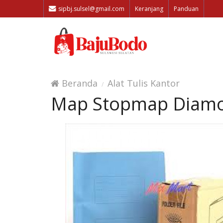
sipbj.sulsel@gmail.com
Keranjang
Panduan
Beranda
Alat Tulis Kantor
Map Stopmap Diam