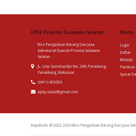
LPSE Provinsi Sulawesi Selatan
Menu
Biro Pengadaan Barang Dan Jasa
Login
Sekretariat Daerah Provinsi Sulawesi
Daftar
Selatan
Belanja
JL. Urip Sumohardjo No. 269, Panaikang,
Panduan
Panakkung, Makassar
Syarat D
(0411) 453050
sipbj.sulsel@gmail.com
BajuBodo © 2022-2024 Biro Pengadaan Barang Dan Jasa Sekr