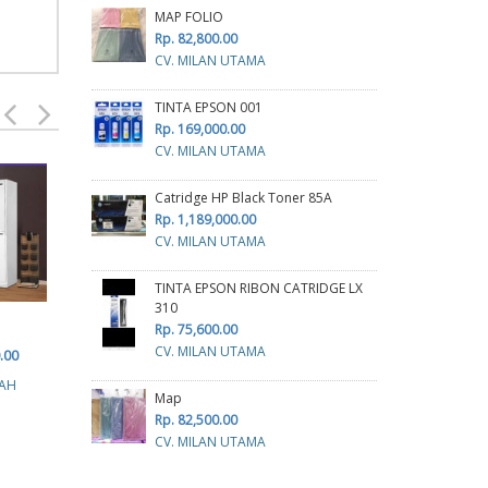
MAP FOLIO
Rp. 82,800.00
CV. MILAN UTAMA
TINTA EPSON 001
Rp. 169,000.00
CV. MILAN UTAMA
Catridge HP Black Toner 85A
GUNTING
Rp. 1,189,000.00
Rp. 8,500.00
CV. MILAN UTAMA
CV. MITRA INDAH ABADI
TINTA EPSON RIBON CATRIDGE LX
310
Rp. 75,600.00
TEMPAT SAMPAH
TON
CV. MILAN UTAMA
.00
TERPILAH 3
R
FAH
Rp. 942,800.00
Map
CV
Rp. 82,500.00
CV. TAMAN RAGA
CV. MILAN UTAMA