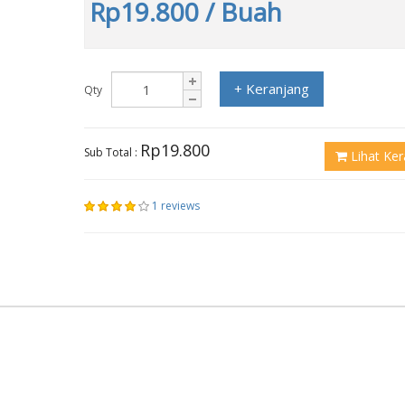
Rp19.800
/ Buah
+ Keranjang
Qty
Rp19.800
Sub Total :
Lihat Ker
1 reviews