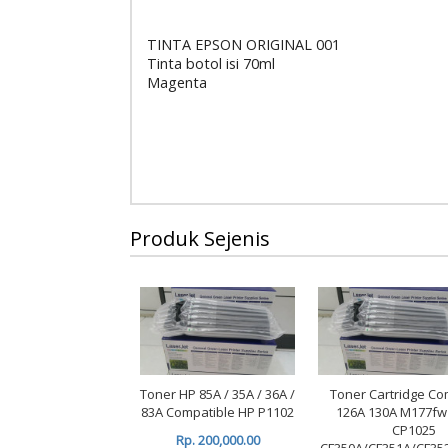
TINTA EPSON ORIGINAL 001
Tinta botol isi 70ml
Magenta
Produk Sejenis
Toner HP 85A / 35A / 36A /
Toner Cartridge Co
83A Compatible HP P1102
126A 130A M177f
CP1025
Rp. 200,000.00
CF350A/CF351A/CF35