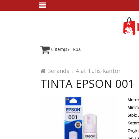
0 item(s) - Rp.0
Beranda
Alat Tulis Kantor
TINTA EPSON 00
Merek
Minim
Stok:
Keter
Ongko
Jenis 