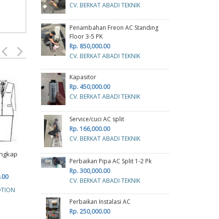
CV. BERKAT ABADI TEKNIK
Penambahan Freon AC Standing
Floor 3-5 PK
Rp. 850,000.00
CV. BERKAT ABADI TEKNIK
Kapasitor
Rp. 450,000.00
CV. BERKAT ABADI TEKNIK
Service/cuci AC split
Rp. 166,000.00
CV. BERKAT ABADI TEKNIK
engkap
Baju PDH
Baju PDH
Perbaikan Pipa AC Split 1-2 Pk
Rp. 2,200,000.00
Rp. 1,320,000.00
R
Rp. 300,000.00
.00
CV. BERKAT ABADI TEKNIK
CV. XSYS PROMOTION
CV. XSYS PROMOTION
CV. 
OTION
Perbaikan Instalasi AC
Rp. 250,000.00