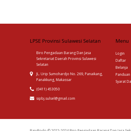
LPSE Provinsi Sulawesi Selatan
Menu
Biro Pengadaan Barang Dan Jasa
Login
Sekretariat Daerah Provinsi Sulawesi
Daftar
Selatan
Belanja
JL. Urip Sumohardjo No. 269, Panaikang,
Panduan
Panakkung, Makassar
Syarat D
(0411) 453050
sipbj.sulsel@gmail.com
BajuBodo © 2022-2024 Biro Pengadaan Barang Dan Jasa Sekr