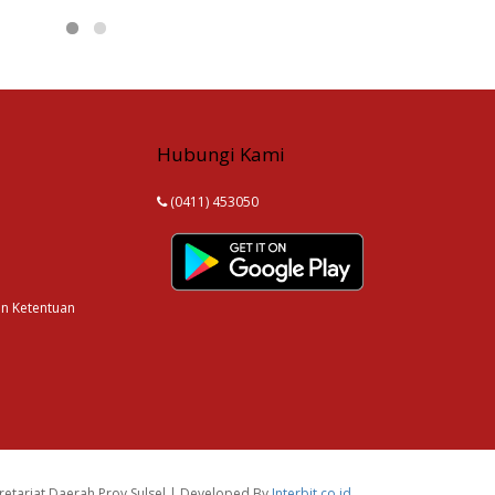
Hubungi Kami
(0411) 453050
an Ketentuan
etariat Daerah Prov.Sulsel | Developed By
Interbit.co.id