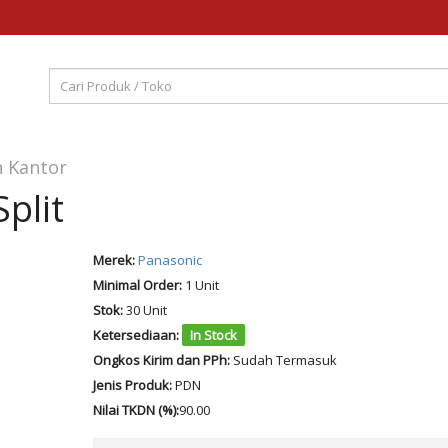
n Kantor
plit
Merek:
Panasonic
Minimal Order:
1 Unit
Stok:
30 Unit
Ketersediaan:
In Stock
Ongkos Kirim dan PPh:
Sudah Termasuk
Jenis Produk:
PDN
Nilai TKDN (%):
90.00