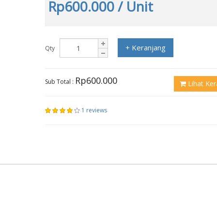
Rp600.000
/ Unit
+ Keranjang
Qty
Rp600.000
Sub Total :
Lihat Ker
1 reviews