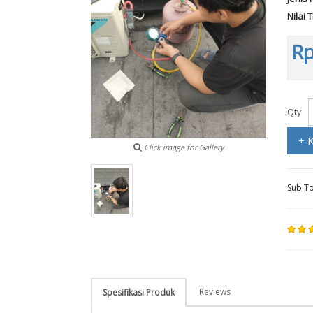
Nilai 
Rp
Qty
+ 
Click image for Gallery
Sub To
Reviews
Spesifikasi Produk