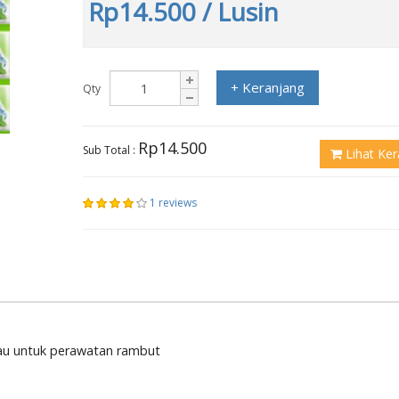
Rp14.500
/ Lusin
+ Keranjang
Qty
Rp14.500
Sub Total :
Lihat Ker
1 reviews
kau untuk perawatan rambut