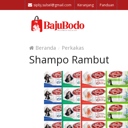
sipbj.sulsel@gmail.com
Keranjang
Panduan
Beranda
Perkakas
Shampo Rambut