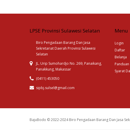
LPSE Provinsi Sulawesi Selatan
Menu
Biro Pengadaan Barang Dan Jasa
Login
Sekretariat Daerah Provinsi Sulawesi
Daftar
Selatan
Belanja
JL. Urip Sumohardjo No. 269, Panaikang,
Panduan
Panakkung, Makassar
Syarat D
(0411) 453050
sipbj.sulsel@gmail.com
BajuBodo © 2022-2024 Biro Pengadaan Barang Dan Jasa Sekr