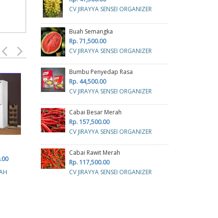
CV JIRAYYA SENSEI ORGANIZER
Buah Semangka
Rp. 71,500.00
CV JIRAYYA SENSEI ORGANIZER
Bumbu Penyedap Rasa
Rp. 44,500.00
GUNTING
CV JIRAYYA SENSEI ORGANIZER
Rp. 8,500.00
Cabai Besar Merah
CV. MITRA INDAH ABADI
Rp. 157,500.00
CV JIRAYYA SENSEI ORGANIZER
Cabai Rawit Merah
TEMPAT SAMPAH
TON
.00
Rp. 117,500.00
TERPILAH 3
R
CV JIRAYYA SENSEI ORGANIZER
FAH
Rp. 942,800.00
CV
CV. TAMAN RAGA