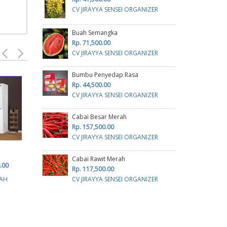
CV JIRAYYA SENSEI ORGANIZER
Buah Semangka
Rp. 71,500.00
CV JIRAYYA SENSEI ORGANIZER
Bumbu Penyedap Rasa
Rp. 44,500.00
GUNTING
CV JIRAYYA SENSEI ORGANIZER
Rp. 8,500.00
Cabai Besar Merah
CV. MITRA INDAH ABADI
Rp. 157,500.00
CV JIRAYYA SENSEI ORGANIZER
Cabai Rawit Merah
TEMPAT SAMPAH
TON
.00
Rp. 117,500.00
TERPILAH 3
R
CV JIRAYYA SENSEI ORGANIZER
FAH
Rp. 942,800.00
CV
CV. TAMAN RAGA