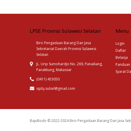
LPSE Provinsi Sulawesi Selatan
Menu
Biro Pengadaan Barang Dan Jasa
Login
Sekretariat Daerah Provinsi Sulawesi
Daftar
Selatan
Belanja
JL. Urip Sumohardjo No. 269, Panaikang,
Panduan
Panakkung, Makassar
Syarat D
(0411) 453050
sipbj.sulsel@gmail.com
BajuBodo © 2022-2024 Biro Pengadaan Barang Dan Jasa Sekr