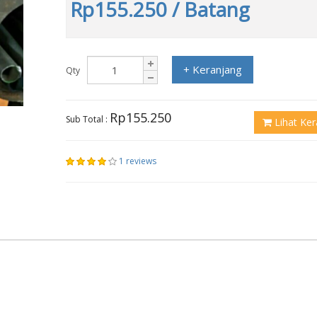
Rp155.250
/ Batang
+ Keranjang
Qty
Rp155.250
Sub Total :
Lihat Ker
1 reviews