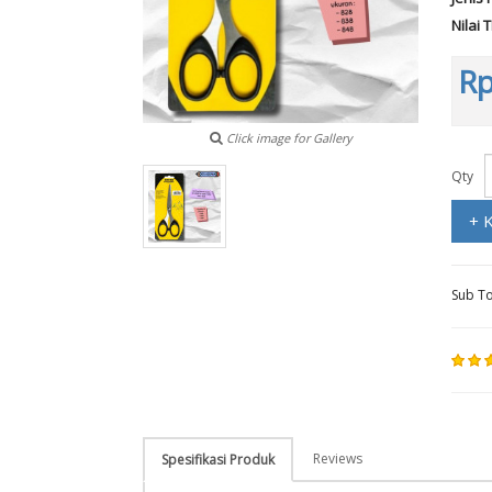
Nilai 
Rp
Click image for Gallery
Qty
+ 
Sub To
Reviews
Spesifikasi Produk