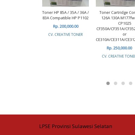
Toner HP 85A / 35A / 36A /
Toner Cartridge Co
83A Compatible HP P1102
126A 130A M177f
CP1025
Rp. 200,000.00
CF350A/CF351A/CF35
or
CV. CREATIVE TONER
CE310A/CE311A/CE31
Rp. 250,000.00
CV. CREATIVE TONE
LPSE Provinsi Sulawesi Selatan