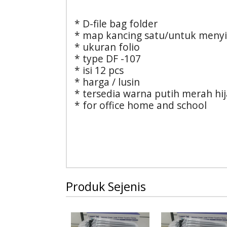
* D-file bag folder
* map kancing satu/untuk meny
* ukuran folio
* type DF -107
* isi 12 pcs
* harga / lusin
* tersedia warna putih merah hi
* for office home and school
Produk Sejenis