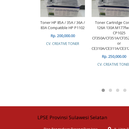
Toner HP 85A / 35A / 36A /
Toner Cartridge Co
83A Compatible HP P1102
126A 130A M177f
CP1025
Rp. 200,000.00
CF350A/CF351A/CF35
or
CV. CREATIVE TONER
CE310A/CE311A/CE31
Rp. 250,000.00
CV. CREATIVE TONE
LPSE Provinsi Sulawesi Selatan