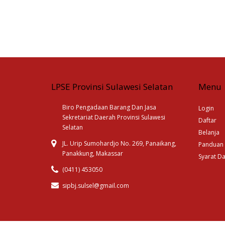
LPSE Provinsi Sulawesi Selatan
Menu
Biro Pengadaan Barang Dan Jasa
Login
Sekretariat Daerah Provinsi Sulawesi
Daftar
Selatan
Belanja
JL. Urip Sumohardjo No. 269, Panaikang,
Panduan
Panakkung, Makassar
Syarat D
(0411) 453050
sipbj.sulsel@gmail.com