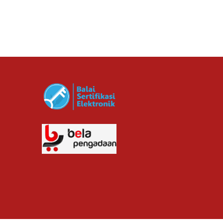
cv planindo pratama