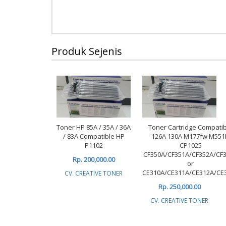
Produk Sejenis
Toner HP 85A / 35A / 36A
Toner Cartridge Compati
/ 83A Compatible HP
126A 130A M177fw M551
P1102
CP1025
CF350A/CF351A/CF352A/CF
Rp. 200,000.00
or
CE310A/CE311A/CE312A/CE
CV. CREATIVE TONER
Rp. 250,000.00
CV. CREATIVE TONER