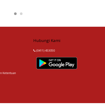
Hubungi Kami
(0411) 453050
an Ketentuan