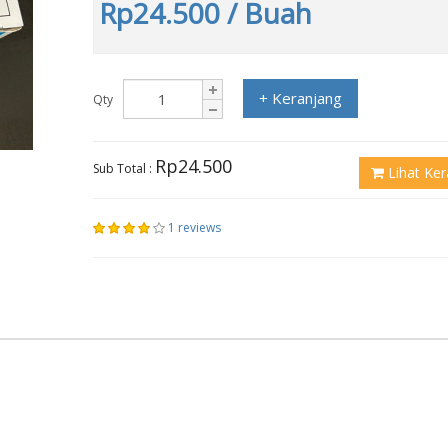
Rp24.500
/ Buah
+ Keranjang
Qty
Rp24.500
Sub Total :
Lihat Ker
1 reviews