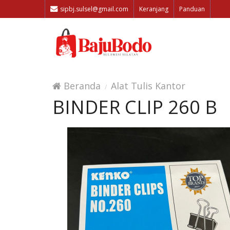
sipbj.sulsel@gmail.com
Keranjang
Panduan
Beranda
Alat Tulis Kantor
BINDER CLIP 260 B