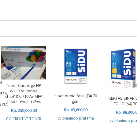
ble
N
Toner Cartridge HP
W1107A (tanpa
353A
sinar dunia folio (F4) 70
chip)107a/107w MFP
KERTAS SINAR 
gsm
135a/135w/137fnw
FOLIO (A4) 70
313A
Rp. 63,600.00
Rp. 250,000.00
Rp. 98,300.
cv planindo pratama
CV. CREATIVE TONER
cv planindo pr