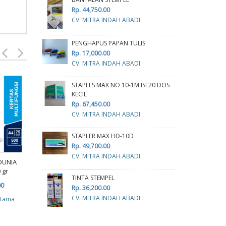
Rp. 44,750.00
CV. MITRA INDAH ABADI
PENGHAPUS PAPAN TULIS
Rp. 17,000.00
CV. MITRA INDAH ABADI
STAPLES MAX NO 10-1M ISI 20 DOS
Kerta
KECIL
Rp. 67,450.00
CV. MITRA INDAH ABADI
R
cv p
STAPLER MAX HD-10D
Rp. 49,700.00
CV. MITRA INDAH ABADI
KERTAS SINAR DUNIA A3
DUNIA
70 GRAM
 gr
TINTA STEMPEL
Rp. 113,000.00
Kertas Continous Form
00
Rp. 36,200.00
J-Plus 4 play HVS 9 1/2 x
cv planindo pratama
CV. MITRA INDAH ABADI
atama
13
Rp. 711,000.00