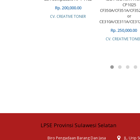
CP1025
Rp. 200,000.00
CF350A/CF351A/CF35
or
CV. CREATIVE TONER
CE310A/CE311A/CE31
Rp. 250,000.00
CV. CREATIVE TONE
LPSE Provinsi Sulawesi Selatan
Biro Pengadaan Barang Dan Jasa
JL. Urip