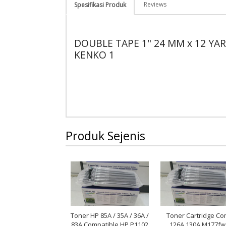
Reviews
Spesifikasi Produk
DOUBLE TAPE 1" 24 MM x 12 YA
KENKO 1
Produk Sejenis
Toner HP 85A / 35A / 36A /
Toner Cartridge Co
83A Compatible HP P1102
126A 130A M177f