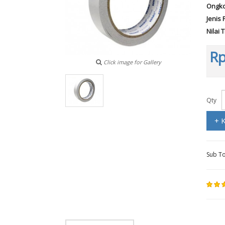
Ongko
Jenis 
Nilai 
Rp
Click image for Gallery
Qty
+ 
Sub To