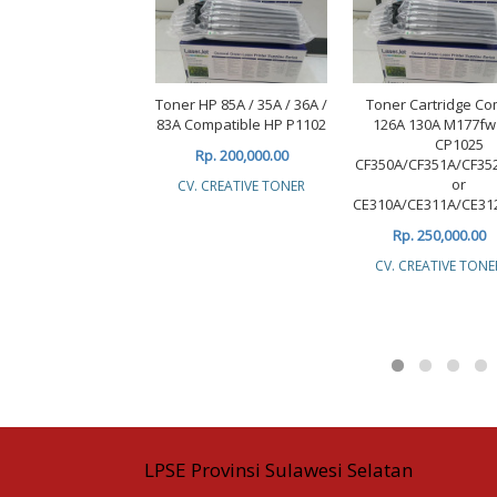
Toner HP 85A / 35A / 36A /
Toner Cartridge Co
83A Compatible HP P1102
126A 130A M177f
CP1025
Rp. 200,000.00
CF350A/CF351A/CF35
or
CV. CREATIVE TONER
CE310A/CE311A/CE31
Rp. 250,000.00
CV. CREATIVE TONE
LPSE Provinsi Sulawesi Selatan