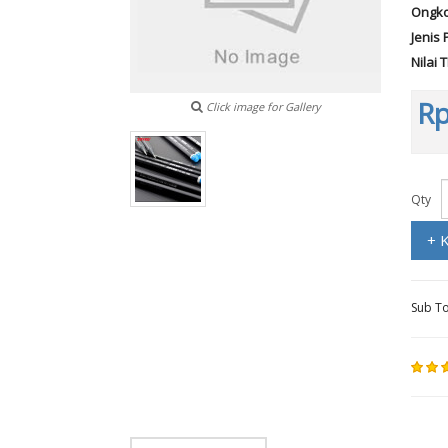
Ongko
Jenis 
Nilai 
Rp
Click image for Gallery
Qty
+ 
Sub To