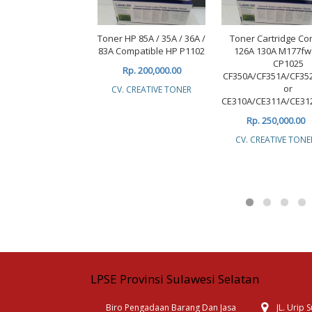
Toner HP 85A / 35A / 36A /
Toner Cartridge Co
83A Compatible HP P1102
126A 130A M177f
CP1025
Rp. 200,000.00
CF350A/CF351A/CF35
or
CV. CREATIVE TONER
CE310A/CE311A/CE31
Rp. 250,000.00
CV. CREATIVE TONE
LPSE Provinsi Sulawesi Selatan
Biro Pengadaan Barang Dan Jasa
JL. Urip