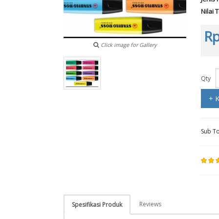
Nilai 
Rp
Click image for Gallery
Qty
+ 
Sub To
Reviews
Spesifikasi Produk