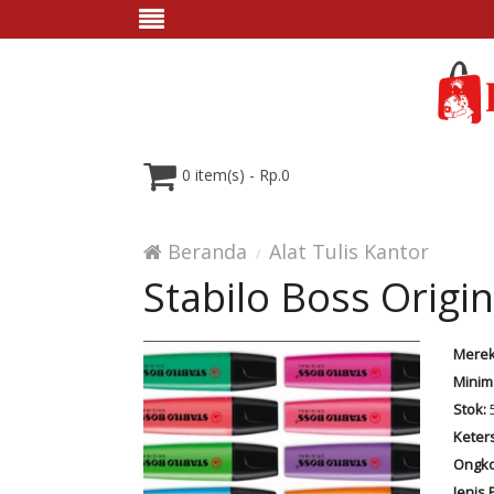
0 item(s) - Rp.0
Beranda
Alat Tulis Kantor
Stabilo Boss Origin
Merek
Minim
Stok:
Keter
Ongko
Jenis 