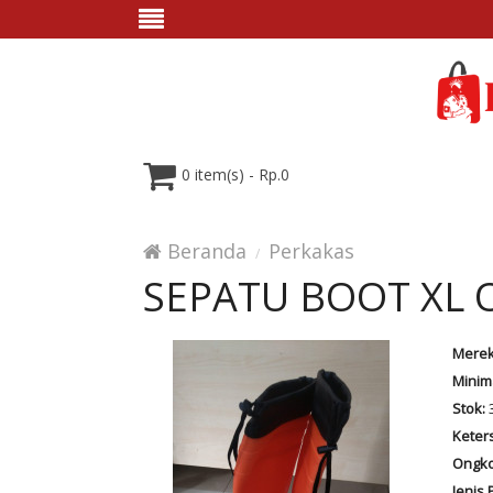
0 item(s) - Rp.0
Beranda
Perkakas
SEPATU BOOT XL
Merek
Minim
Stok:
Keter
Ongko
Jenis 