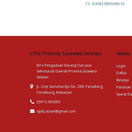
CV. SUKSES BERSAMA DI
LPSE Provinsi Sulawesi Selatan
Menu
Biro Pengadaan Barang Dan Jasa
Login
Sekretariat Daerah Provinsi Sulawesi
Daftar
Selatan
Belanja
JL. Urip Sumohardjo No. 269, Panaikang,
Panduan
Panakkung, Makassar
Syarat D
(0411) 453050
sipbj.sulsel@gmail.com