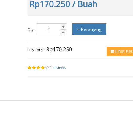
Rp170.250
/ Buah
+ Keranjang
Qty
Rp170.250
Sub Total :
Lihat Ker
1 reviews