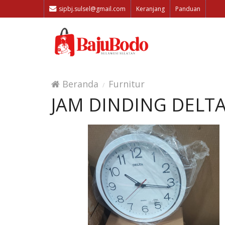
sipbj.sulsel@gmail.com
Keranjang
Panduan
Beranda
Furnitur
JAM DINDING DELT