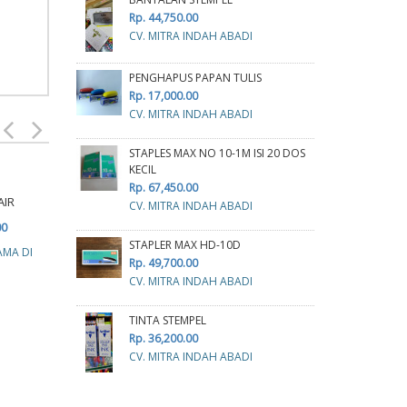
Rp. 44,750.00
CV. MITRA INDAH ABADI
PENGHAPUS PAPAN TULIS
Rp. 17,000.00
CV. MITRA INDAH ABADI
STAPLES MAX NO 10-1M ISI 20 DOS
KECIL
Rp. 67,450.00
AIR
CANGKIR
DINNER SET
CV. MITRA INDAH ABADI
00
Rp. 124,600.00
Rp. 578,000.00
STAPLER MAX HD-10D
AMA DI
CV. SUKSES BERSAMA DI
CV. SUKSES BERSAMA DI
Rp. 49,700.00
CV. MITRA INDAH ABADI
TINTA STEMPEL
Rp. 36,200.00
CV. MITRA INDAH ABADI
C
R