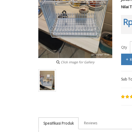
Nilai 
Rp
Qty
+ 
Click image for Gallery
Sub To
Reviews
Spesifikasi Produk