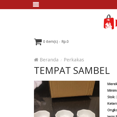
0 item(s) - Rp.0
Beranda
Perkakas
TEMPAT SAMBEL
Merek
Minim
Stok:
Keter
Ongko
Jenis 