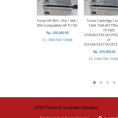
Toner HP 85A / 35A / 36A /
Toner Cartridge Co
83A Compatible HP P1102
126A 130A M177f
CP1025
Rp. 200,000.00
CF350A/CF351A/CF35
or
CV. CREATIVE TONER
CE310A/CE311A/CE31
Rp. 250,000.00
CV. CREATIVE TONE
LPSE Provinsi Sulawesi Selatan