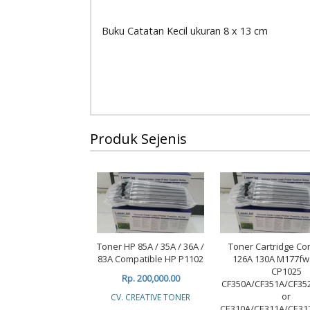
Buku Catatan Kecil ukuran 8 x 13 cm
Produk Sejenis
Toner HP 85A / 35A / 36A /
Toner Cartridge Co
83A Compatible HP P1102
126A 130A M177f
CP1025
Rp. 200,000.00
CF350A/CF351A/CF35
or
CV. CREATIVE TONER
CE310A/CE311A/CE31