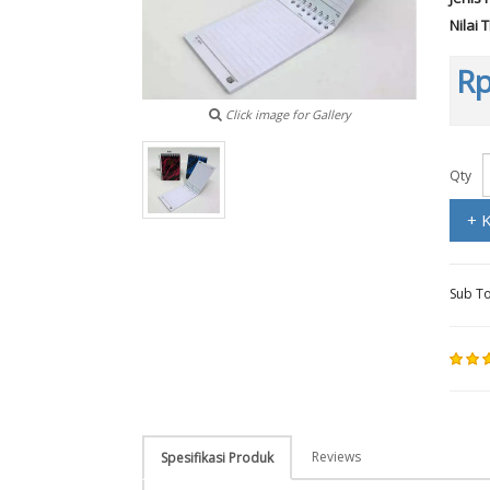
Nilai 
Rp
Click image for Gallery
Qty
+ 
Sub To
Reviews
Spesifikasi Produk