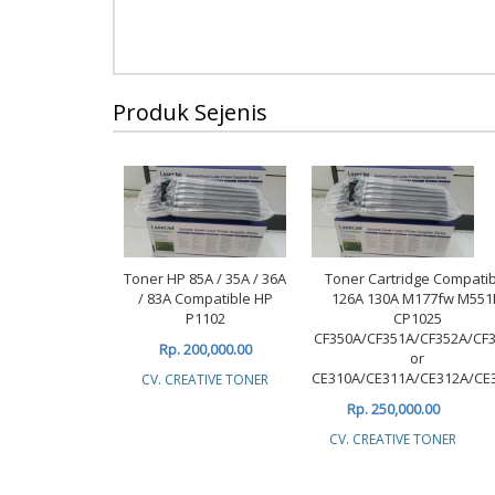
Produk Sejenis
Toner HP 85A / 35A / 36A
Toner Cartridge Compati
/ 83A Compatible HP
126A 130A M177fw M551
P1102
CP1025
CF350A/CF351A/CF352A/CF
Rp. 200,000.00
or
CE310A/CE311A/CE312A/CE
CV. CREATIVE TONER
Rp. 250,000.00
CV. CREATIVE TONER