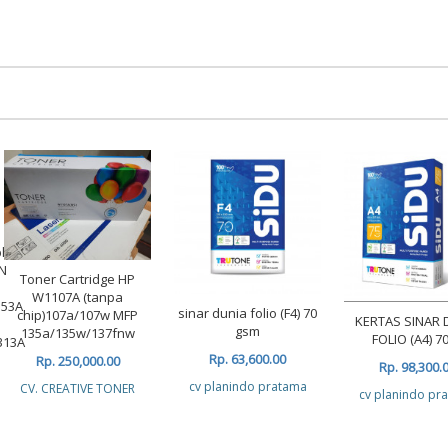
ble
N
Toner Cartridge HP
W1107A (tanpa
353A
sinar dunia folio (F4) 70
chip)107a/107w MFP
KERTAS SINAR 
gsm
135a/135w/137fnw
FOLIO (A4) 70
313A
Rp. 63,600.00
Rp. 250,000.00
Rp. 98,300.
cv planindo pratama
CV. CREATIVE TONER
cv planindo pr