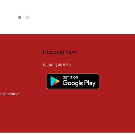
Hubungi Kami
(0411) 453050
an Ketentuan