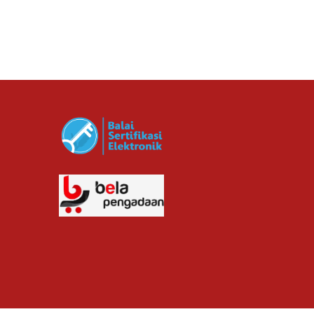
cv planindo pratama