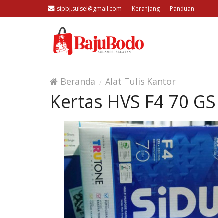
sipbj.sulsel@gmail.com
Keranjang
Panduan
Beranda
Alat Tulis Kantor
Kertas HVS F4 70 G