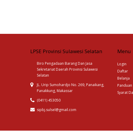
LPSE Provinsi Sulawesi Selatan
Menu
Biro Pengadaan Barang Dan Jasa
Login
Sekretariat Daerah Provinsi Sulawesi
Daftar
Selatan
Belanja
JL. Urip Sumohardjo No. 269, Panaikang,
Panduan
Panakkung, Makassar
Syarat D
(0411) 453050
sipbj.sulsel@gmail.com