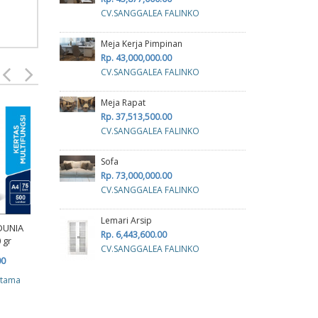
CV.SANGGALEA FALINKO
Meja Kerja Pimpinan
Rp. 43,000,000.00
CV.SANGGALEA FALINKO
Meja Rapat
Rp. 37,513,500.00
Kerta
CV.SANGGALEA FALINKO
Sofa
R
Rp. 73,000,000.00
cv p
CV.SANGGALEA FALINKO
Lemari Arsip
KERTAS SINAR DUNIA A3
DUNIA
Rp. 6,443,600.00
70 GRAM
 gr
CV.SANGGALEA FALINKO
Rp. 113,000.00
Kertas Continous Form
00
J-Plus 4 play HVS 9 1/2 x
cv planindo pratama
atama
13
Rp. 711,000.00