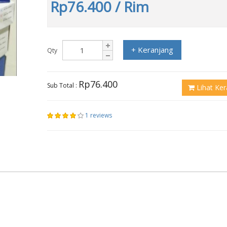
Rp76.400
/ Rim
+ Keranjang
Qty
Rp76.400
Sub Total :
Lihat Ker
1 reviews