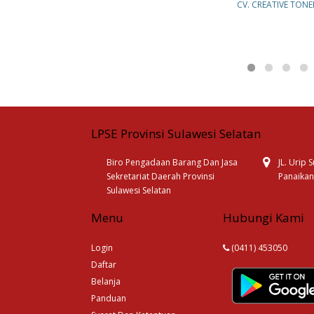
CV. CREATIVE TONE
LPSE Provinsi Sulawesi Selatan
Biro Pengadaan Barang Dan Jasa
JL. Urip
Sekretariat Daerah Provinsi
Panaikan
Sulawesi Selatan
Menu
Hubungi Kami
Login
(0411) 453050
Daftar
Belanja
Panduan