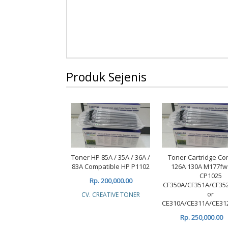
Produk Sejenis
Toner HP 85A / 35A / 36A /
Toner Cartridge Co
83A Compatible HP P1102
126A 130A M177f
CP1025
Rp. 200,000.00
CF350A/CF351A/CF35
or
CV. CREATIVE TONER
CE310A/CE311A/CE31
Rp. 250,000.00