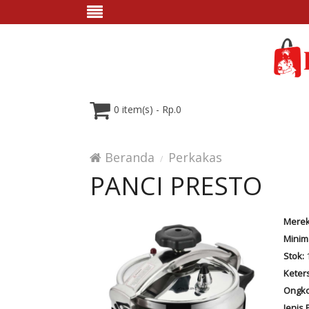
0 item(s) - Rp.0
Beranda
Perkakas
PANCI PRESTO
Merek
Minim
Stok:
Keter
Ongko
Jenis 