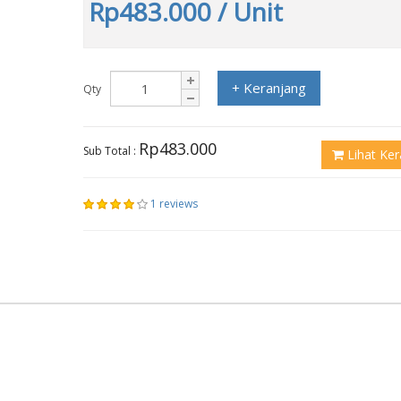
Rp483.000
/ Unit
+ Keranjang
Qty
Rp483.000
Sub Total :
Lihat Ker
1 reviews