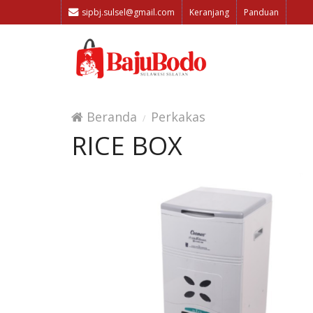
sipbj.sulsel@gmail.com
Keranjang
Panduan
Beranda
Perkakas
RICE BOX