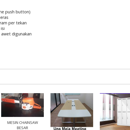
ne push button)
beras
gram per tekan
isi
n awet digunakan
MESIN CHAINSAW
BESAR