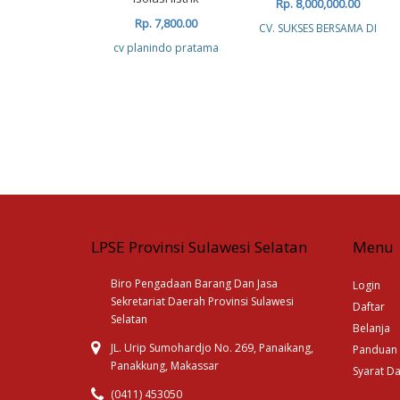
Rp. 8,000,000.00
Rp. 7,800.00
CV. SUKSES BERSAMA DI
cv planindo pratama
LPSE Provinsi Sulawesi Selatan
Menu
Biro Pengadaan Barang Dan Jasa
Login
Sekretariat Daerah Provinsi Sulawesi
Daftar
Selatan
Belanja
JL. Urip Sumohardjo No. 269, Panaikang,
Panduan
Panakkung, Makassar
Syarat D
(0411) 453050